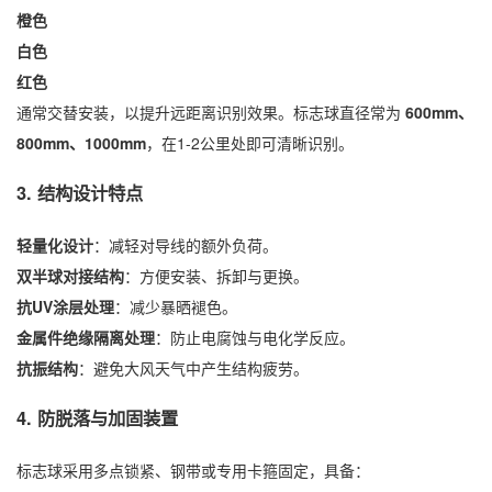
橙色
白色
红色
通常交替安装，以提升远距离识别效果。标志球直径常为
600mm、
800mm、1000mm
，在1-2公里处即可清晰识别。
3. 结构设计特点
轻量化设计
：减轻对导线的额外负荷。
双半球对接结构
：方便安装、拆卸与更换。
抗UV涂层处理
：减少暴晒褪色。
金属件绝缘隔离处理
：防止电腐蚀与电化学反应。
抗振结构
：避免大风天气中产生结构疲劳。
4. 防脱落与加固装置
标志球采用多点锁紧、钢带或专用卡箍固定，具备：