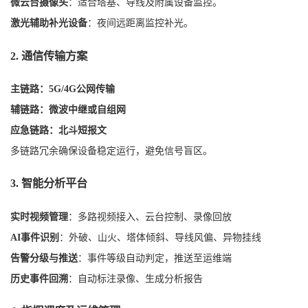
微云台摄像头
：适合塔基、导线及附属设备监控。
激光辅助补光设备
：夜间远距离监控补光。
2. 通信传输方案
主链路：5G/4G公网传输
辅链路：微波中继或自组网
应急链路：北斗短报文
多链路冗余确保设备稳定运行，避免信号盲区。
3. 智能分析平台
实时视频管理
：多路视频接入、云台控制、录像回放
AI事件识别
：外破、山火、塔体倾斜、导线风偏、异物挂线
告警分级与推送
：事件等级自动判定，推送至运维端
历史事件回溯
：自动标注录像、生成分析报告