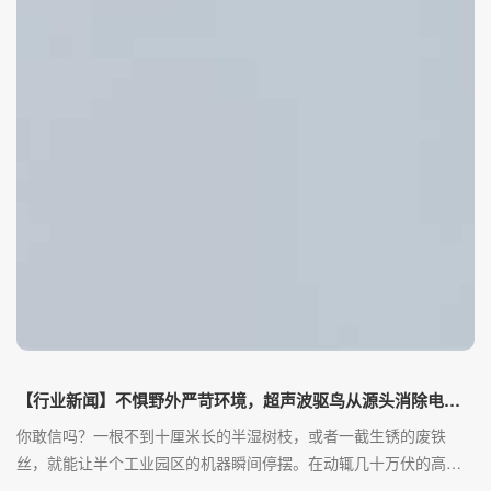
【行业新闻】不惧野外严苛环境，超声波驱鸟从源头消除电网鸟害
你敢信吗？一根不到十厘米长的半湿树枝，或者一截生锈的废铁
丝，就能让半个工业园区的机器瞬间停摆。在动辄几十万伏的高压
输电线路面前，鸟类在空中随意掉落的一点点“筑巢边角料”，随时都