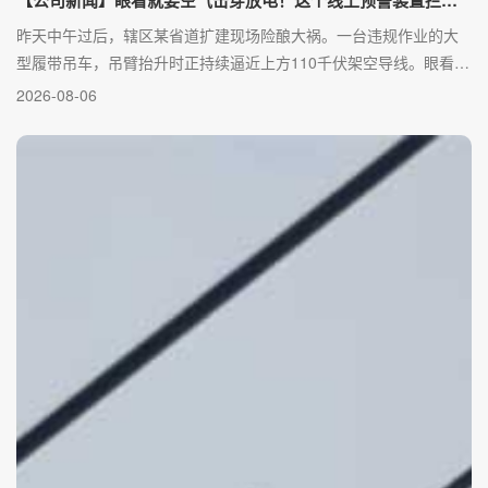
昨天中午过后，辖区某省道扩建现场险酿大祸。一台违规作业的大
型履带吊车，吊臂抬升时正持续逼近上方110千伏架空导线。眼看距
离不足3米，随时可能引发空气击穿放电！生死瞬间，导线上挂着的
2026-08-06
一个“小黑盒”敏锐捕捉到了这台庞然大物，