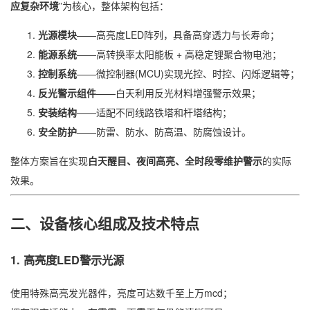
应复杂环境
”为核心，整体架构包括：
光源模块
——高亮度LED阵列，具备高穿透力与长寿命；
能源系统
——高转换率太阳能板 + 高稳定锂聚合物电池；
控制系统
——微控制器(MCU)实现光控、时控、闪烁逻辑等；
反光警示组件
——白天利用反光材料增强警示效果；
安装结构
——适配不同线路铁塔和杆塔结构；
安全防护
——防雷、防水、防高温、防腐蚀设计。
整体方案旨在实现
白天醒目、夜间高亮、全时段零维护警示
的实际
效果。
二、设备核心组成及技术特点
1. 高亮度LED警示光源
使用特殊高亮发光器件，亮度可达数千至上万mcd；