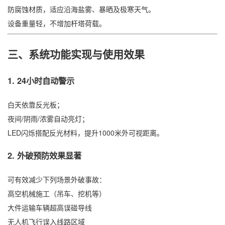
防腐蚀材质，适应沿海盐雾、暴晒及极寒天气。
设备重量轻，不增加杆塔荷载。
三、系统功能实现与使用效果
1. 24小时自动警示
白天依靠反光板；
夜间/阴雨/浓雾自动亮灯；
LED闪烁搭配反光材料，提升1000米外可视距离。
2. 外破预防效果显著
可有效减少下列场景外破事故：
高空机械施工（吊车、挖机等）
大件运输车辆超高误碰导线
无人机飞行误入线路区域