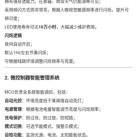
拥有强穿透能力，在雾霾、雨雪天气仍能清晰可见；
采用频闪方式而非常亮，根据人眼视觉敏感频率进行闪烁，提升可
辨识度；
LED使用寿命可达
10万小时
，大幅减少维护费用。
闪烁逻辑
夜间自动开启；
默认1Hz左右节奏闪烁；
可根据线路环境调整闪烁频率与亮度。
2. 微控制器智能管理系统
MCU负责全系统智能调控，包括：
自动光控
：环境亮度低于某阈值自动亮灯；
电源管理
：根据电池电量智能调节亮度与闪烁频率；
充电保护
：防过充、防过放、防短路；
模式切换
：可选节能模式、强警示模式；
自检功能
：监测光源、电池、太阳能板状态。