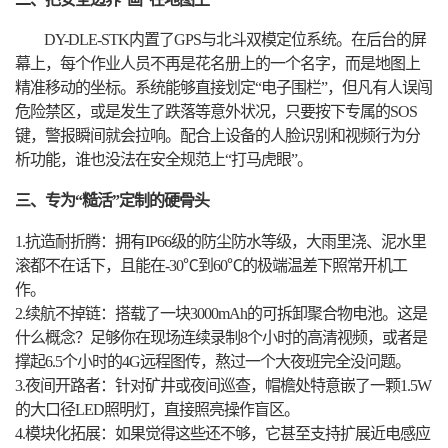
DY-DLE-STK
内置了GPS与北斗双模定位系统。在后台的屏
幕上，每个作业人员不再是花名册上的一个名字，而是地图上
精准移动的坐标。系统能够直接划定“电子围栏”，但凡有人误闯
危险禁区，或是发生了跌落等意外状况，只要按下专属的SOS
键，警报瞬间就会拉响。配合上设备的人脸识别和视频行为分
析功能，谁也没法在安全规范上“打马虎眼”。
三、专为“糙活”定制的硬骨头
1.
抗造耐折腾：拥有IP66级的防尘防水等级，大雨里浇、泥水里
滚都不在话下，且能在-30℃到60℃的极端温差下照常开机工
作。
2.
续航不掉链：搭载了一块3000mAh的可拆卸聚合物电池。这是
什么概念？足够你在现场连续录制8个小时的高清视频，或者是
撑起6.5个小时的4G远程图传，熬过一个大夜班完全没问题。
3.
夜间开路者：针对矿井或夜间巡查，帽檐处特意嵌了一颗1.5W
的大口径LED照明灯，直接照亮操作盲区。
4.
模块化拓展：如果觉得这些还不够，它甚至支持扩展近电感应