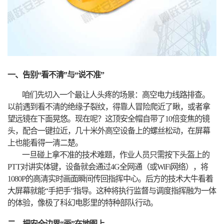
一、告别“看不清”与“说不准”
咱们先切入一个最让人头疼的场景：高空电力线路排查。
以前遇到看不清的绝缘子裂纹，得靠人冒险爬近了瞅，或者拿
望远镜在下面晃悠。现在呢？这顶安全帽自带了10倍变焦的镜
头，配合一键拉近，几十米外高空设备上的螺丝松动，在屏幕
上也能看得一清二楚。
一旦碰上拿不准的技术难题，作业人员只需按下头盔上的
PTT对讲实体键，设备就会通过4G全网通（或WiFi网络），将
1080P的高清实时画面瞬间传回指挥中心。后方的技术大牛看着
大屏幕就能“手把手”指导。这种将执行监督与调度指挥融为一体
的体验，像极了科幻电影里的特种部队行动。
二、把安全边界“画”在地图上