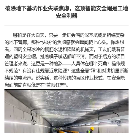
破除地下基坑作业失联焦虑，这顶智能安全帽是工地
安全利器
哪怕是在大白天，只要一走进轰鸣的深基坑或是错综复杂
的地下管廊，那种“失联”的焦虑感就会瞬间爬上心头。你想想
看，四周全是冰冷的钢筋水泥和隆隆的机械声，工友们戴着普
通的塑料安全帽，扯着嗓子喊话都听不清。而对于后方的项目
管理者来说，这更是一种煎熬——人具体在哪个死角？操作规
不规范？有没有违规靠近危险源？这些全靠“猜”和对讲机里断断
续续的电流声。说实话，这种传统的盲区作业模式，在安全隐
患面前简直就像是在“蒙眼狂奔”。