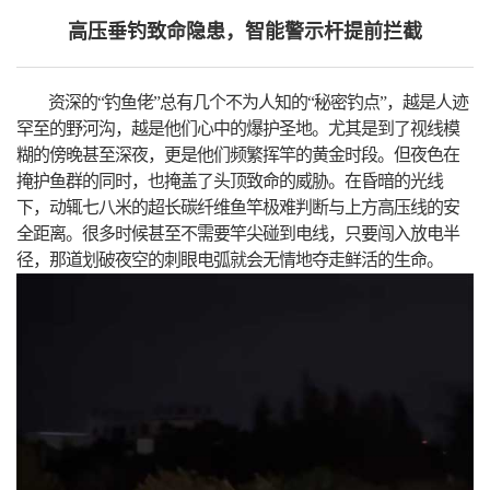
高压垂钓致命隐患，智能警示杆提前拦截
资深的“钓鱼佬”总有几个不为人知的“秘密钓点”，越是人迹
罕至的野河沟，越是他们心中的爆护圣地。尤其是到了视线模
糊的傍晚甚至深夜，更是他们频繁挥竿的黄金时段。但夜色在
掩护鱼群的同时，也掩盖了头顶致命的威胁。在昏暗的光线
下，动辄七八米的超长碳纤维鱼竿极难判断与上方高压线的安
全距离。很多时候甚至不需要竿尖碰到电线，只要闯入放电半
径，那道划破夜空的刺眼电弧就会无情地夺走鲜活的生命。