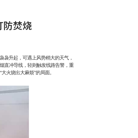
盯防焚烧
袅袅升起，可遇上风势稍大的天气，
烟直冲导线，轻则触发线路告警，重
大火烧出大麻烦”的局面。