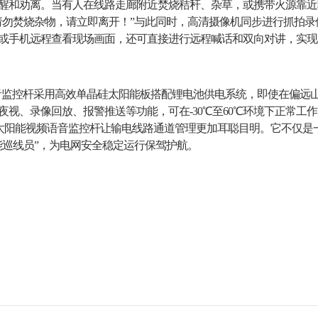
醒和劝离。当有人在线路走廊附近焚烧秸秆、杂草，或携带火源靠近
请勿焚烧杂物，请立即离开！”与此同时，高清摄像机同步进行抓拍录
或手机远程查看现场画面，还可直接进行远程喊话和双向对讲，实现从
音监控杆采用高效单晶硅太阳能板搭配锂电池供电系统，即使在偏远
夜视、录像回放、报警推送等功能，可在-30℃至60℃环境下正常工
，太阳能视频语音监控杆让输电线路通道管理更加耳聪目明。它不仅是
能巡线员”，为电网安全稳定运行保驾护航。