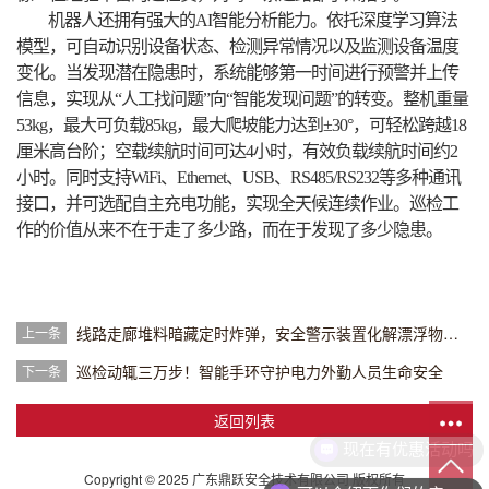
机器人还拥有强大的AI智能分析能力。依托深度学习算法
模型，可自动识别设备状态、检测异常情况以及监测设备温度
变化。当发现潜在隐患时，系统能够第一时间进行预警并上传
信息，实现从“人工找问题”向“智能发现问题”的转变。整机重量
53kg，最大可负载85kg，最大爬坡能力达到±30°，可轻松跨越18
厘米高台阶；空载续航时间可达4小时，有效负载续航时间约2
小时。同时支持WiFi、Ethernet、USB、RS485/RS232等多种通讯
接口，并可选配自主充电功能，实现全天候连续作业。巡检工
作的价值从来不在于走了多少路，而在于发现了多少隐患。
线路走廊堆料暗藏定时炸弹，安全警示装置化解漂浮物风险
上一条
巡检动辄三万步！智能手环守护电力外勤人员生命安全
下一条
返回列表
现在有优惠活动吗
Copyright © 2025 广东鼎跃安全技术有限公司 版权所有