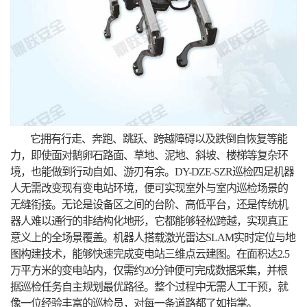
它拥有行走、奔跑、跳跃、跨越障碍以及跌倒自恢复等能
力，即使面对鹅卵石路面、草地、泥地、斜坡、楼梯等复杂环
境，也能做到行动自如、游刃有余。DY-DZE-SZR巡检四足机器
人无需改变现有变电站环境，便可实现室外与室内巡检场景的
无缝衔接。无论是设备区之间的台阶、高低平台，还是传统机
器人难以通行的非结构化地形，它都能够轻松跨越，实现真正
意义上的全场景覆盖。机器人搭载激光雷达SLAM实时定位与地
图构建技术，能够快速完成变电站三维点云建图。在面积达2.5
万平方米的变电站内，仅需约20分钟便可完成数据采集，并根
据巡检任务自主规划最优路径。整个过程中无需人工干预，就
像一位经验丰富的巡检员，对每一条道路都了如指掌。