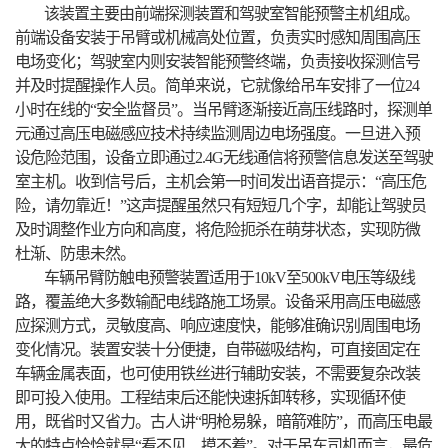
该装置主要由前端探测装置和驾驶室智能预警主机组成。
前端设备安装于吊臂或机械高处位置，负责实时感知周围高压
电场变化；驾驶室内则安装智能预警终端，负责接收探测信号
并及时提醒操作人员。简单来说，它就像给吊车安排了一位24
小时在线的“安全监督员”。当吊臂逐渐接近高压线路时，探测单
元通过高压电磁感应技术持续监测周边电场强度。一旦进入预
设危险范围，设备立即通过2.4G无线通信将预警信息发送至驾驶
室主机。收到信号后，主机会第一时间发出语音提示：“高压危
险，请勿靠近！”这声提醒虽然只有短短几个字，却能让驾驶员
及时调整作业方向和高度，将危险扼杀在萌芽状态，实现防微
杜渐、防患未然。
车辆吊臂防触电预警装置适用于10kV至500kV电压等级线
路，覆盖绝大多数输配电线路施工场景。设备采用高压电磁感
应探测方式，灵敏度高、响应速度快，能够准确识别周围电场
变化情况。装置安装十分便捷，自带磁吸结构，可直接固定在
车辆金属表面，也可使用铁丝进行辅助安装，不需要复杂改装
即可投入使用。工程结束后还能快速拆卸转移，实现循环使
用，既省时又省力。古人讲“明枪易躲，暗箭难防”，而高压电最
大的特点恰恰就是“看不见、摸不着”。对于吊车司机而言，最危