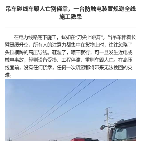
吊车碰线车毁人亡别侥幸，一台防触电装置规避全线
施工隐患
在电力线路底下施工，犹如在“刀尖上跳舞”。当吊车伸着长
臂缓缓升空，所有人的注意力都集中在货物上时，往往忽略了
头顶横跨的高压导线。鞋湿了，晾干就行；可一旦发生近电或
触电事故，轻则设备受损、工程停滞，重则车毁人亡。在高压
线面前，没有任何侥幸，任何一次疏忽都将带来无法挽回的灾
难。