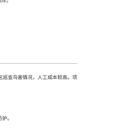
闪烁。
区巡查鸟害情况，人工成本较高。
项
。
防护。