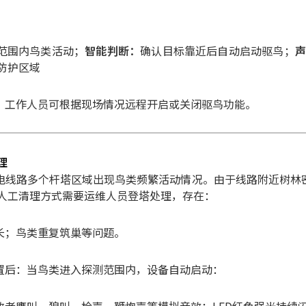
米范围内鸟类活动；
智能判断：
确认目标靠近后自动启动驱鸟；
声
防护区域
，工作人员可根据现场情况远程开启或关闭驱鸟功能。
理
V输电线路多个杆塔区域出现鸟类频繁活动情况。
由于线路附近树林
人工清理方式需要运维人员登塔处理，存在：
长；
鸟类重复筑巢等问题。
置后：
当鸟类进入探测范围内，设备自动启动：