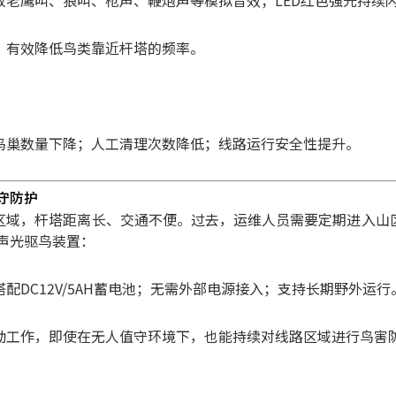
放老鹰叫、狼叫、枪声、鞭炮声等模拟音效；
LED红色强光持续
，有效降低鸟类靠近杆塔的频率。
鸟巢数量下降；
人工清理次数降低；
线路运行安全性提升。
守防护
区域，杆塔距离长、交通不便。
过去，运维人员需要定期进入山
声光驱鸟装置：
搭配DC12V/5AH蓄电池；
无需外部电源接入；
支持长期野外运行
动工作，即使在无人值守环境下，也能持续对线路区域进行鸟害