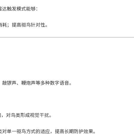
雷达触发模式能够：
消耗；
提高驱鸟针对性。
：
、敲锣声、鞭炮声等多种数字语音。
闪，对鸟类形成视觉干扰。
类对单一驱鸟方式的适应，提高长期防护效果。