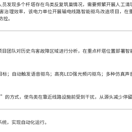
人员发现多个杆塔存在鸟类反复筑巢情况，需要频繁开展人工清
害治理效率，该电力单位开展输电线路智能驱鸟改造项目，在
防控。
项目团队对历史鸟害故障区域进行分析，在重点杆塔位置部署智
目标；
自动触发语音驱鸟；
高亮LED强光频闪驱鸟；
多种仿真声
激”的方式，使鸟类在靠近线路设施前受到干扰，从源头减少停
系统，实现自动化运行。